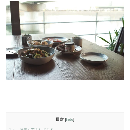
目次
[
hide
]
1
１、照明を工夫してみる